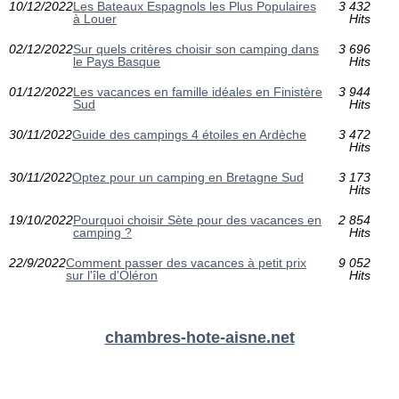
10/12/2022
Les Bateaux Espagnols les Plus Populaires
3 432
à Louer
Hits
02/12/2022
Sur quels critères choisir son camping dans
3 696
le Pays Basque
Hits
01/12/2022
Les vacances en famille idéales en Finistère
3 944
Sud
Hits
30/11/2022
Guide des campings 4 étoiles en Ardèche
3 472
Hits
30/11/2022
Optez pour un camping en Bretagne Sud
3 173
Hits
19/10/2022
Pourquoi choisir Sète pour des vacances en
2 854
camping ?
Hits
22/9/2022
Comment passer des vacances à petit prix
9 052
sur l'île d'Oléron
Hits
chambres-hote-aisne.net