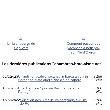
Un bref aperçu du
Comment passer des
Cap Vert
vacances à petit prix
sur l'île d'Oléron
Les dernières publications "chambres-hote-aisne.net"
08/6/2023
Un'indimenticabile vacanza in barca a vela in
3 158
Sardegna: tutto quello che c'è da sapere
Hits
13/2/2023
Une Tradition Sportive Basque Fièrement
3 100
Partagée
Hits
11/12/2022
Sélection des 3 meilleurs campings sur l’Ile
3 766
de Ré
Hits