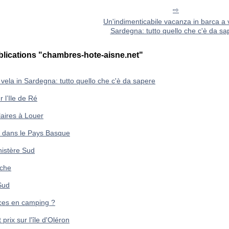
Un'indimenticabile vacanza in barca a 
Sardegna: tutto quello che c'è da sa
blications "chambres-hote-aisne.net"
vela in Sardegna: tutto quello che c'è da sapere
 l’Ile de Ré
aires à Louer
ng dans le Pays Basque
nistère Sud
èche
Sud
nces en camping ?
rix sur l'île d'Oléron