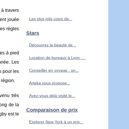
 à travers
Les plus jolis coins de...
ent jouée
ses règles
Stars
Découvrez la beauté de...
ses à pied
Location de bureaux à Lyon :...
année. Les
Conseiller en voyage : un...
s pour les
 région.
Arteka vous propose...
venu très
Avez-vous déjà visité le...
ong de la
Comparaison de prix
gby est le
Explorer New York à un prix...