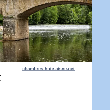
chambres-hote-aisne.net
t