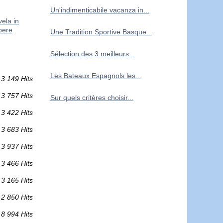
Un'indimenticabile vacanza in...
vela in
pere
Une Tradition Sportive Basque...
Sélection des 3 meilleurs...
Les Bateaux Espagnols les...
3 149 Hits
3 757 Hits
Sur quels critères choisir...
3 422 Hits
3 683 Hits
3 937 Hits
3 466 Hits
3 165 Hits
2 850 Hits
8 994 Hits