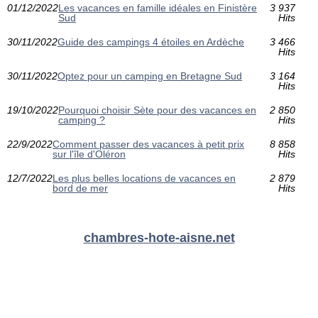
01/12/2022
Les vacances en famille idéales en Finistère
3 937
Sud
Hits
30/11/2022
Guide des campings 4 étoiles en Ardèche
3 466
Hits
30/11/2022
Optez pour un camping en Bretagne Sud
3 164
Hits
19/10/2022
Pourquoi choisir Sète pour des vacances en
2 850
camping ?
Hits
22/9/2022
Comment passer des vacances à petit prix
8 858
sur l'île d'Oléron
Hits
12/7/2022
Les plus belles locations de vacances en
2 879
bord de mer
Hits
chambres-hote-aisne.net