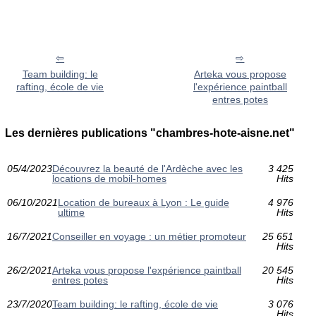
Team building: le
Arteka vous propose
rafting, école de vie
l'expérience paintball
entres potes
Les dernières publications "chambres-hote-aisne.net"
05/4/2023
Découvrez la beauté de l'Ardèche avec les
3 425
locations de mobil-homes
Hits
06/10/2021
Location de bureaux à Lyon : Le guide
4 976
ultime
Hits
16/7/2021
Conseiller en voyage : un métier promoteur
25 651
Hits
26/2/2021
Arteka vous propose l'expérience paintball
20 545
entres potes
Hits
23/7/2020
Team building: le rafting, école de vie
3 076
Hits