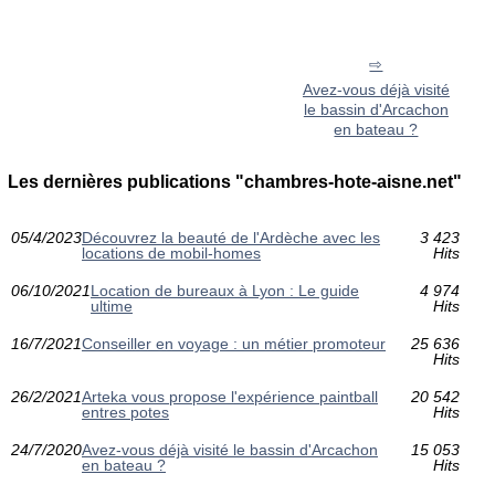
Avez-vous déjà visité
le bassin d'Arcachon
en bateau ?
Les dernières publications "chambres-hote-aisne.net"
05/4/2023
Découvrez la beauté de l'Ardèche avec les
3 423
locations de mobil-homes
Hits
06/10/2021
Location de bureaux à Lyon : Le guide
4 974
ultime
Hits
16/7/2021
Conseiller en voyage : un métier promoteur
25 636
Hits
26/2/2021
Arteka vous propose l'expérience paintball
20 542
entres potes
Hits
24/7/2020
Avez-vous déjà visité le bassin d'Arcachon
15 053
en bateau ?
Hits