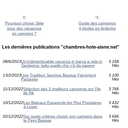
Pourquoi choisir Sète
Guide des campings
pour des vacances
4 étoiles en Ardèche
en camping ?
Les dernières publications "chambres-hote-aisne.net"
08/6/2023
Un'indimenticabile vacanza in barca a vela in
3 158
Sardegna: tutto quello che c'è da sapere
Hits
13/2/2023
Une Tradition Sportive Basque Fièrement
3 100
Partagée
Hits
11/12/2022
Sélection des 3 meilleurs campings sur l’Ile
3 766
de Ré
Hits
10/12/2022
Les Bateaux Espagnols les Plus Populaires
3 432
à Louer
Hits
02/12/2022
Sur quels critères choisir son camping dans
3 696
le Pays Basque
Hits