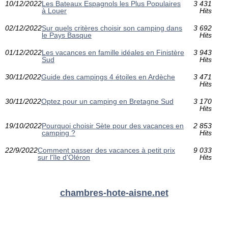
10/12/2022
Les Bateaux Espagnols les Plus Populaires
3 431
à Louer
Hits
02/12/2022
Sur quels critères choisir son camping dans
3 692
le Pays Basque
Hits
01/12/2022
Les vacances en famille idéales en Finistère
3 943
Sud
Hits
30/11/2022
Guide des campings 4 étoiles en Ardèche
3 471
Hits
30/11/2022
Optez pour un camping en Bretagne Sud
3 170
Hits
19/10/2022
Pourquoi choisir Sète pour des vacances en
2 853
camping ?
Hits
22/9/2022
Comment passer des vacances à petit prix
9 033
sur l'île d'Oléron
Hits
chambres-hote-aisne.net