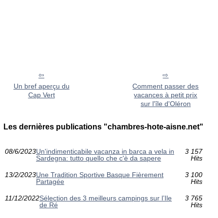
Un bref aperçu du
Comment passer des
Cap Vert
vacances à petit prix
sur l'île d'Oléron
Les dernières publications "chambres-hote-aisne.net"
08/6/2023
Un'indimenticabile vacanza in barca a vela in
3 157
Sardegna: tutto quello che c'è da sapere
Hits
13/2/2023
Une Tradition Sportive Basque Fièrement
3 100
Partagée
Hits
11/12/2022
Sélection des 3 meilleurs campings sur l’Ile
3 765
de Ré
Hits