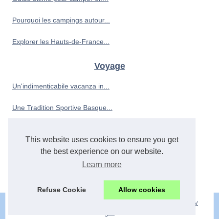
Pourquoi les campings autour...
Explorer les Hauts-de-France...
Voyage
Un'indimenticabile vacanza in...
Une Tradition Sportive Basque...
Sélection des 3 meilleurs...
This website uses cookies to ensure you get
Les Bateaux Espagnols les...
the best experience on our website.
Learn more
Sur quels critères choisir...
Refuse Cookie
Allow cookies
© 2026
Chambres-hote-aisne.net
|
Plan du site
|
Cookies Policy
gite