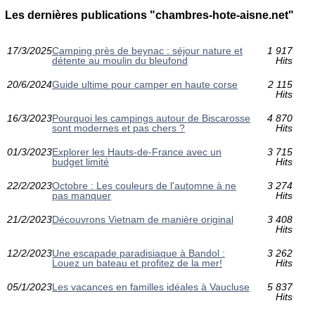
Les dernières publications "chambres-hote-aisne.net"
17/3/2025
Camping près de beynac : séjour nature et
1 917
détente au moulin du bleufond
Hits
20/6/2024
Guide ultime pour camper en haute corse
2 115
Hits
16/3/2023
Pourquoi les campings autour de Biscarosse
4 870
sont modernes et pas chers ?
Hits
01/3/2023
Explorer les Hauts-de-France avec un
3 715
budget limité
Hits
22/2/2023
Octobre : Les couleurs de l'automne à ne
3 274
pas manquer
Hits
21/2/2023
Découvrons Vietnam de manière original
3 408
Hits
12/2/2023
Une escapade paradisiaque à Bandol :
3 262
Louez un bateau et profitez de la mer!
Hits
05/1/2023
Les vacances en familles idéales à Vaucluse
5 837
Hits