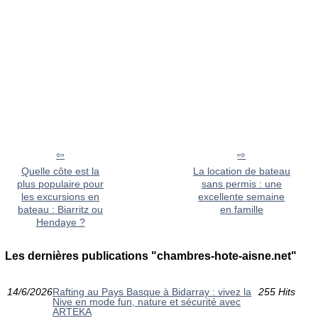
Quelle côte est la
La location de bateau
plus populaire pour
sans permis : une
les excursions en
excellente semaine
bateau : Biarritz ou
en famille
Hendaye ?
Les dernières publications "chambres-hote-aisne.net"
14/6/2026
Rafting au Pays Basque à Bidarray : vivez la
255 Hits
Nive en mode fun, nature et sécurité avec
ARTEKA