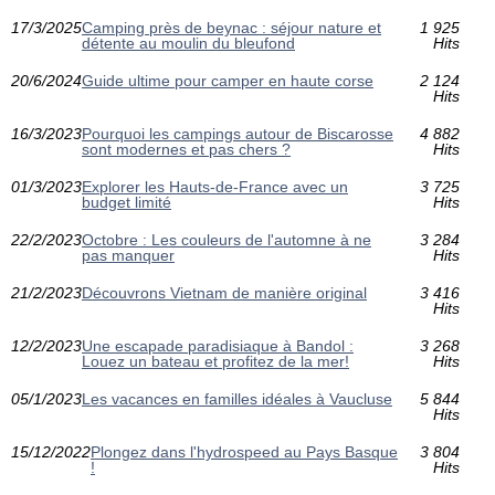
17/3/2025
Camping près de beynac : séjour nature et
1 925
détente au moulin du bleufond
Hits
20/6/2024
Guide ultime pour camper en haute corse
2 124
Hits
16/3/2023
Pourquoi les campings autour de Biscarosse
4 882
sont modernes et pas chers ?
Hits
01/3/2023
Explorer les Hauts-de-France avec un
3 725
budget limité
Hits
22/2/2023
Octobre : Les couleurs de l'automne à ne
3 284
pas manquer
Hits
21/2/2023
Découvrons Vietnam de manière original
3 416
Hits
12/2/2023
Une escapade paradisiaque à Bandol :
3 268
Louez un bateau et profitez de la mer!
Hits
05/1/2023
Les vacances en familles idéales à Vaucluse
5 844
Hits
15/12/2022
Plongez dans l'hydrospeed au Pays Basque
3 804
!
Hits