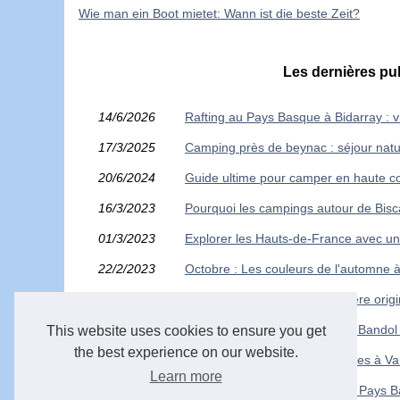
Wie man ein Boot mietet: Wann ist die beste Zeit?
Les dernières pu
14/6/2026
Rafting au Pays Basque à Bidarray : 
17/3/2025
Camping près de beynac : séjour natu
20/6/2024
Guide ultime pour camper en haute c
16/3/2023
Pourquoi les campings autour de Bisc
01/3/2023
Explorer les Hauts-de-France avec un
22/2/2023
Octobre : Les couleurs de l'automne
21/2/2023
Découvrons Vietnam de manière origi
12/2/2023
Une escapade paradisiaque à Bandol :
This website uses cookies to ensure you get
the best experience on our website.
05/1/2023
Les vacances en familles idéales à V
Learn more
15/12/2022
Plongez dans l'hydrospeed au Pays B