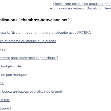
Quelle côte est la plus populaire pou
excursions en bateau : Biarritz ou Hen
blications "chambres-hote-aisne.net"
vivez la Nive en mode fun, nature et sécurité avec ARTEKA
re et détente au moulin du bleufond
orse
arosse sont modernes et pas chers ?
 budget limité
 à ne pas manquer
nal
 Louez un bateau et profitez de la mer!
aucluse
asque !