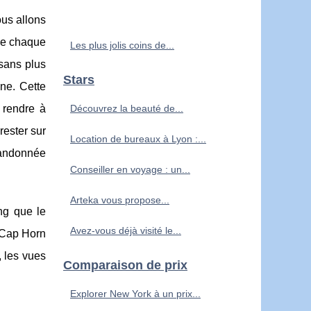
ous allons
de chaque
Les plus jolis coins de...
sans plus
Stars
ène. Cette
e rendre à
Découvrez la beauté de...
rester sur
Location de bureaux à Lyon :...
randonnée
Conseiller en voyage : un...
Arteka vous propose...
ng que le
Avez-vous déjà visité le...
u Cap Horn
, les vues
Comparaison de prix
Explorer New York à un prix...