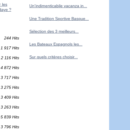
r les
Un'indimenticabile vacanza in...
daye ?
Une Tradition Sportive Basque...
Sélection des 3 meilleurs...
244 Hits
Les Bateaux Espagnols les...
1 917 Hits
Sur quels critères choisir...
2 116 Hits
4 872 Hits
3 717 Hits
3 275 Hits
3 409 Hits
3 263 Hits
5 839 Hits
3 796 Hits